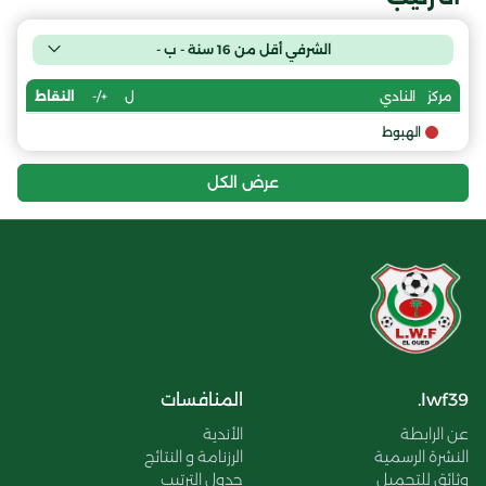
الشرفي أقل من 16 سنة - ب -
ل
+/-
النقاط
مركز
النادي
الهبوط
عرض الكل
lwf39.
المنافسات
عن الرابطة
الأندية
النشرة الرسمية
الرزنامة و النتائج
وثائق للتحميل
جدول الترتيب