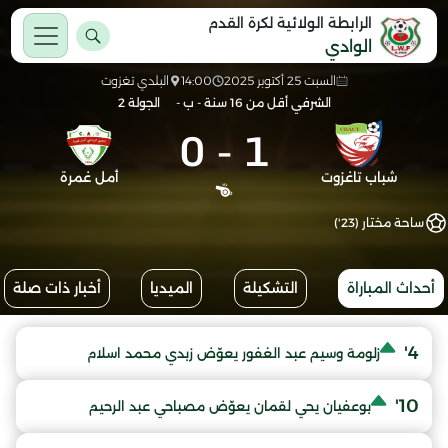
الرابطة الولائية لكرة القدم
الوادي
السبت 25 أكتوبر 2025
14:00
البلدي تغزوت
الشرفي أقل من 16 سنة - ب -
الجولة 2
0
-
1
شباب تاغزوت
أمل غمرة
ساحة مختار (23')
أحداث المباراة
التشكيلة
الميديا
أخبار ذات صلة
4'
زلومة وسيم عبد الغفور يعوّض زبدي محمد اسلام
10'
بوعفيان يحي لقمان يعوّض مصباحي عبد الرحيم