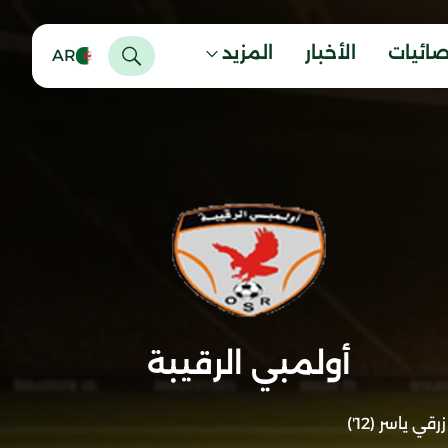
صائيات
الأخبار
المزيد
AR
أولمبي الرقيبة
زرقي ياسر (12')