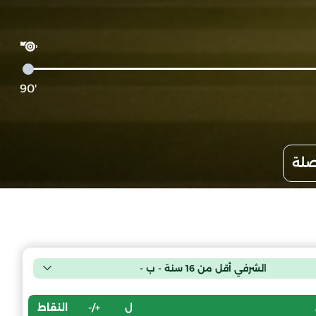
'90
صلة
الشرفي أقل من 16 سنة - ب -
ل
+/-
النقاط