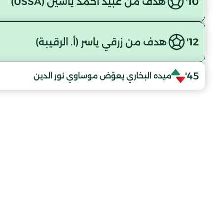
10'
هدف من عبيد أحمد ياسين (USSA)
12'
هدف من زرقي ياسر (أ. الرقيبة)
45'
ميده البخاري يعوّض موساوي نور الدين