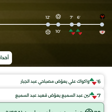
'12
'7
'6
'10
أحداث
6'
واكواك علي يعوّض مصباحي عبد الجبار
7'
نين عبد السميع يعوّض قعيد عبد السميع