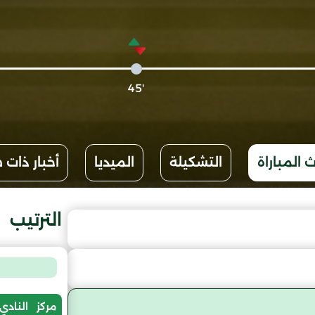
'45
 المباراة
التشكيلة
الميديا
أخبار ذات 
الترتيب
مركز
النادي