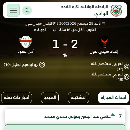
الرابطة الولائية لكرة القدم
الوادي
الأحد 28 ديسمبر 2026
13:30
البلدي سيدي عون
الشرفي أقل من 16 سنة - ب -
الجولة 8
1
-
2
إتحاد سيدي عون
أمل غمرة
العريبي معتصم بالله
برير ابراهيم الخليل (10')
(12')
العريبي معتصم بالله
(16')
أحداث المباراة
التشكيلة
الميديا
أخبار ذات صلة
7'
حنافي عبد البصير يعوّض حمدي محمد