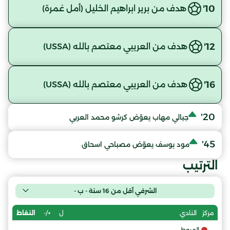
10'
هدف من برير ابراهيم الخليل (أمل غمرة)
12'
هدف من العريبي معتصم بالله (USSA)
16'
هدف من العريبي معتصم بالله (USSA)
20'
جبالي مهاب يعوّض كرشو محمد العربي
45'
مود يوسف يعوّض مصباحي اسحاق
الترتيب
الشرفي أقل من 16 سنة - ب -
ل
+/-
النقاط
مركز
النادي
الهبوط