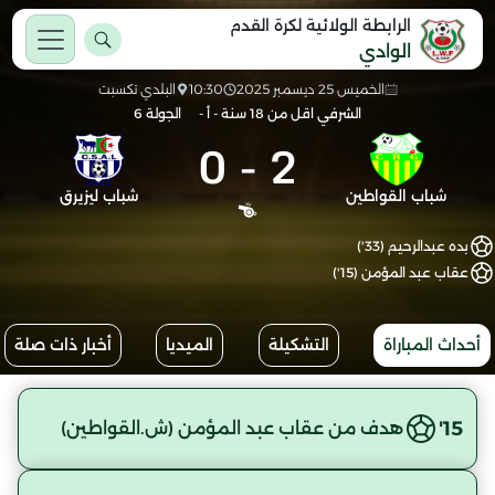
الرابطة الولائية لكرة القدم
الوادي
الخميس 25 ديسمبر 2025
10:30
البلدي تكسبت
الشرفي اقل من 18 سنة - أ -
الجولة 6
0
-
2
شباب القواطين
شباب ليزيرق
بده عبدالرحيم (33')
عقاب عبد المؤمن (15')
أحداث المباراة
التشكيلة
الميديا
أخبار ذات صلة
15'
هدف من عقاب عبد المؤمن (ش.القواطين)