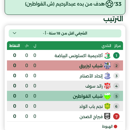
33'
هدف من بده عبدالرحيم (ش.القواطين)
الترتيب
الشرفي اقل من 18 سنة - أ -
ل
+/-
النقاط
مركز
النادي
0
0
0
أكاديمية اكسلونس البياضة
1
0
0
0
شباب ليزيرق
2
0
0
0
إتحاد الأصنام
3
0
0
0
رائد سوف
4
0
0
0
شباب القواطين
5
0
0
0
نجم باب الواد
6
0
0
0
فيراج الصحن
7
الهبوط