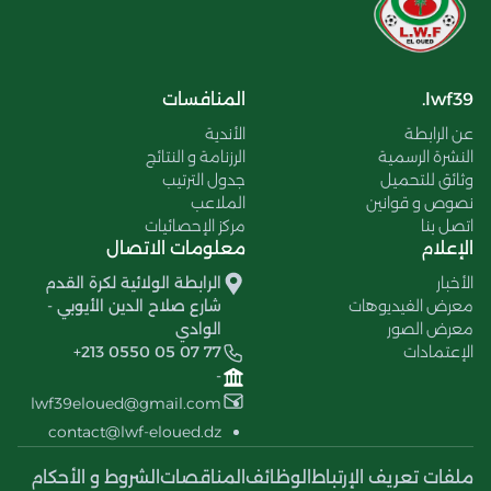
lwf39.
المنافسات
عن الرابطة
الأندية
النشرة الرسمية
الرزنامة و النتائج
وثائق للتحميل
جدول الترتيب
نصوص و قوانين
الملاعب
اتصل بنا
مركز الإحصائيات
الإعلام
معلومات الاتصال
الأخبار
الرابطة الولائية لكرة القدم
معرض الفيديوهات
شارع صلاح الدين الأيوبي -
معرض الصور
الوادي
الإعتمادات
+213 0550 05 07 77
-
lwf39eloued@gmail.com
contact@lwf-eloued.dz
ملفات تعريف الإرتباط
الوظائف
المناقصات
الشروط و الأحكام