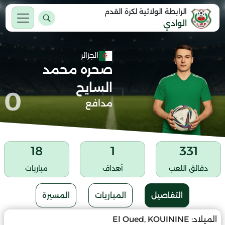
الرابطة الولائية لكرة القدم
الوادي
الجزائر
صحره محمد
السايح
0
مدافع
18
1
331
دقائق اللعب
أهداف
مباريات
التفاصيل
المباريات
المسيرة
الميلاد:
El Oued, KOUININE