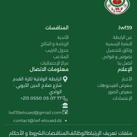
lwf39.
المنافسات
عن الرابطة
الأندية
النشرة الرسمية
الرزنامة و النتائج
وثائق للتحميل
جدول الترتيب
نصوص و قوانين
الملاعب
اتصل بنا
مركز الإحصائيات
الإعلام
معلومات الاتصال
الأخبار
الرابطة الولائية لكرة القدم
معرض الفيديوهات
شارع صلاح الدين الأيوبي -
معرض الصور
الوادي
الإعتمادات
+213 0550 05 07 77
-
lwf39eloued@gmail.com
contact@lwf-eloued.dz
ملفات تعريف الإرتباط
الوظائف
المناقصات
الشروط و الأحكام