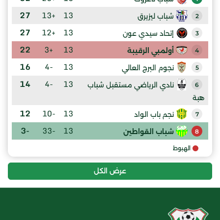
27
+13
13
شباب ليزيرق
2
27
+12
13
إتحاد سيدي عون
3
22
+3
13
أولمبي الرقيبة
4
16
-4
13
نجوم البرج العالي
5
14
-4
13
نادي الرياضي مستقبل شباب
6
هبة
12
-10
13
نجم باب الواد
7
-3
-33
13
شباب القواطين
8
الهبوط
عرض الكل