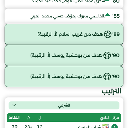
80'
سخري عماد الدين يعوّض قحف عبد الحميد
85'
بالقاسمي مبروك يعوّض حسني محمد العربي
89'
هدف من غريب اسلام (أ. الرقيبة)
90'
هدف من بوخشبة يوسف (أ. الرقيبة)
90'
هدف من بوخشبة يوسف (أ. الرقيبة)
الترتيب
الشرفي
ل
+/-
النقاط
مركز
النادي
32
+23
13
شباب تاغزوت
1