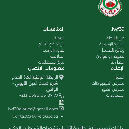
lwf39.
المنافسات
عن الرابطة
الأندية
النشرة الرسمية
الرزنامة و النتائج
وثائق للتحميل
جدول الترتيب
نصوص و قوانين
الملاعب
اتصل بنا
مركز الإحصائيات
الإعلام
معلومات الاتصال
الأخبار
الرابطة الولائية لكرة القدم
معرض الفيديوهات
شارع صلاح الدين الأيوبي -
معرض الصور
الوادي
الإعتمادات
+213 0550 05 07 77
-
lwf39eloued@gmail.com
contact@lwf-eloued.dz
ملفات تعريف الإرتباط
الوظائف
المناقصات
الشروط و الأحكام