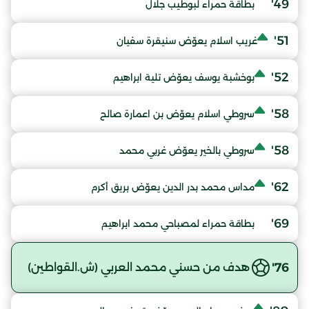
49'
بطاقة حمراء لبوطيب جلال
51'
غريب اسلام يعوّض سنيقرة سفيان
52'
بوخشبة يوسف يعوّض تلية ابراهيم
58'
سروطي اسلام يعوّض بن اعمارة صالح
58'
سروطي بالخير يعوّض غربي محمد
62'
مداس محمد بدر الدين يعوّض بريق أكرم
69'
بطاقة حمراء لمصباحي محمد ابراهيم
76'
هدف من حسني محمد العربي (ش.القواطين)