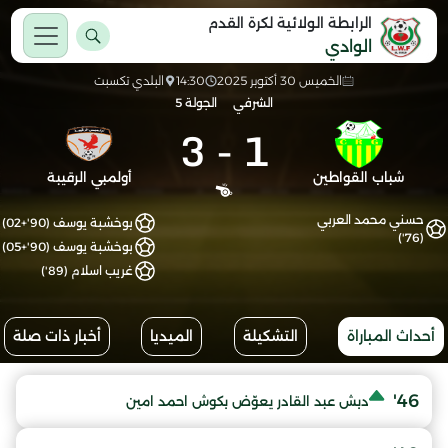
الرابطة الولائية لكرة القدم
الوادي
الخميس 30 أكتوبر 2025
14:30
البلدي تكسبت
الشرفي
الجولة 5
3
-
1
شباب القواطين
أولمبي الرقيبة
حسني محمد العربي
بوخشبة يوسف (90'+02)
(76')
بوخشبة يوسف (90'+05)
غريب اسلام (89')
أحداث المباراة
التشكيلة
الميديا
أخبار ذات صلة
46'
دبش عبد القادر يعوّض بكوش احمد امين