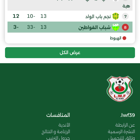
هبة
12
-10
13
نجم باب الواد
7
-3
-33
13
شباب القواطين
8
الهبوط
عرض الكل
lwf39.
المنافسات
عن الرابطة
الأندية
النشرة الرسمية
الرزنامة و النتائج
وثائق للتحميل
جدول الترتيب