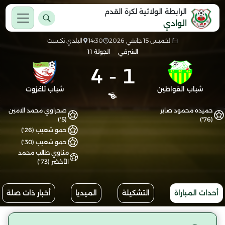
الرابطة الولائية لكرة القدم
الوادي
الخميس 15 جانفي 2026
14:30
البلدي تكسبت
الشرفي
الجولة 11
4
-
1
شباب القواطين
شباب تاغزوت
حميده محمود صابر
صحراوي محمد الامين
(5')
(76')
حمو شعيب (26')
حمو شعيب (30')
مناوي طالب محمد
الأخضر (73')
أحداث المباراة
التشكيلة
الميديا
أخبار ذات صلة