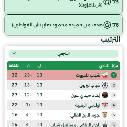
73'
(ش.تاغزوت)
76'
هدف من حميده محمود صابر (ش.القواطين)
الترتيب
الشرفي
ل
+/-
النقاط
مركز
النادي
32
+23
13
شباب تاغزوت
1
27
+13
13
شباب ليزيرق
2
27
+12
13
إتحاد سيدي عون
3
22
+3
13
أولمبي الرقيبة
4
16
-4
13
نجوم البرج العالي
5
14
-4
13
نادي الرياضي مستقبل شباب
6