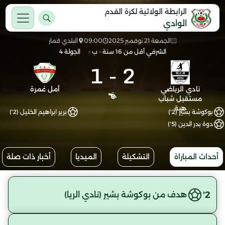
الرابطة الولائية لكرة القدم
الوادي
الجمعة 21 نوفمبر 2025
09:00
البلدي قمار
الشرفي أقل من 16 سنة - ب -
الجولة 4
1
-
2
نادي الرياضي
أمل غمرة
مستقبل شباب
هبة
بوكوشة بشير (2')
برير ابراهيم الخليل (2')
دوة بدر الدين (5')
أحداث المباراة
التشكيلة
الميديا
أخبار ذات صلة
2'
هدف من بوكوشة بشير (نادي الريا)