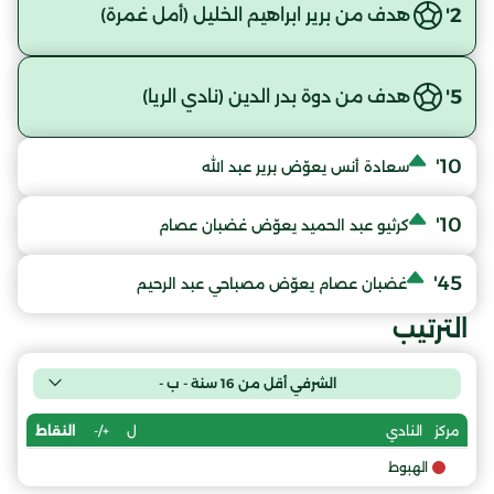
2'
هدف من برير ابراهيم الخليل (أمل غمرة)
5'
هدف من دوة بدر الدين (نادي الريا)
10'
سعادة أنس يعوّض برير عبد الله
10'
كرثيو عبد الحميد يعوّض غضبان عصام
45'
غضبان عصام يعوّض مصباحي عبد الرحيم
الترتيب
الشرفي أقل من 16 سنة - ب -
ل
+/-
النقاط
مركز
النادي
الهبوط