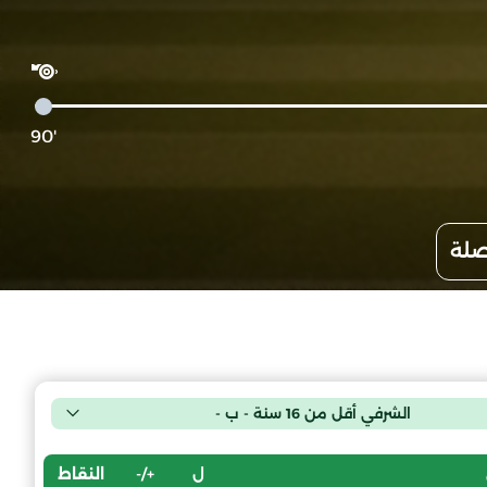
'90
صلة
الشرفي أقل من 16 سنة - ب -
ل
+/-
النقاط