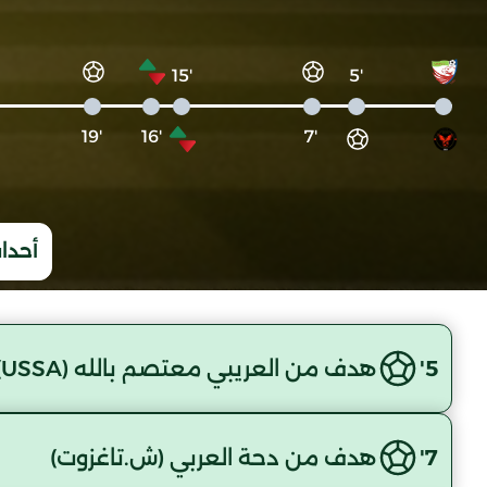
'15
'5
'19
'16
'7
أحداث
5'
هدف من العريبي معتصم بالله (USSA)
7'
هدف من دحة العربي (ش.تاغزوت)