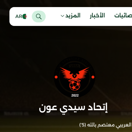
صائيات
الأخبار
المزيد
AR
إتحاد سيدي عون
العريبي معتصم بالله (5')