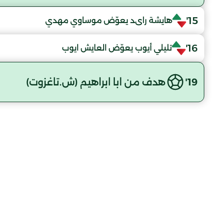
15'
هايشة راىد يعوّض موساوي مهدي
16'
تليلي أيوب يعوّض العايش ايوب
19'
هدف من ابا ابراهيم (ش.تاغزوت)