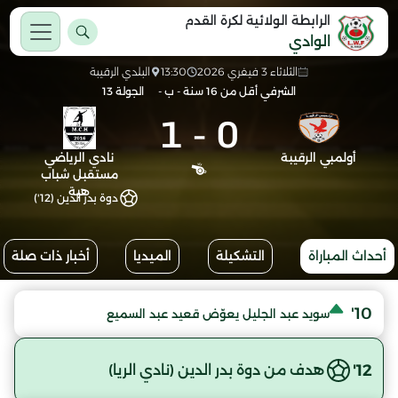
الرابطة الولائية لكرة القدم
الوادي
الثلاثاء 3 فيفري 2026
13:30
البلدي الرقيبة
الشرفي أقل من 16 سنة - ب -
الجولة 13
1
-
0
أولمبي الرقيبة
نادي الرياضي
مستقبل شباب
هبة
دوة بدر الدين (12')
أحداث المباراة
التشكيلة
الميديا
أخبار ذات صلة
10'
سويد عبد الجليل يعوّض قعيد عبد السميع
12'
هدف من دوة بدر الدين (نادي الريا)