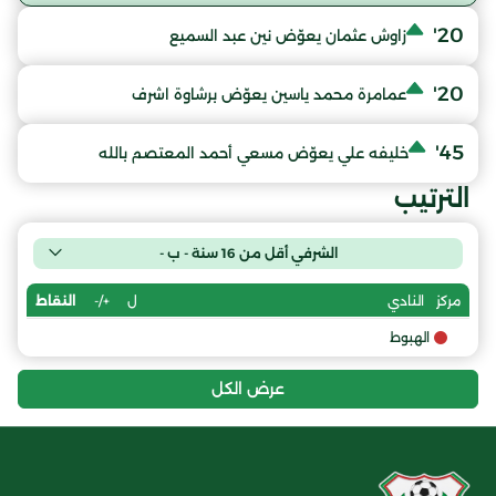
20'
زاوش عثمان يعوّض نين عبد السميع
20'
عمامرة محمد ياسين يعوّض برشاوة اشرف
45'
خليفه علي يعوّض مسعي أحمد المعتصم بالله
الترتيب
الشرفي أقل من 16 سنة - ب -
ل
+/-
النقاط
مركز
النادي
الهبوط
عرض الكل