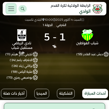
الرابطة الولائية لكرة القدم
الوادي
السبت 4 أكتوبر 2025
10:00
البلدي تكسبت
الشرفي
الجولة 1
5
-
1
شباب القواطين
نادي الرياضي
مستقبل شباب
هبة
دبش عبد القادر (55')
تجيني رابح هيثم (11')
الاشراف ياسر (24')
بركاني زياد (26')
علية الياس (59')
بوصبعي رمزي (73')
أحداث المباراة
التشكيلة
الميديا
أخبار ذات صلة