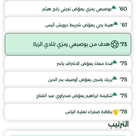
60'
بوصبعي رمزي يعوّض تجيني رابح هيثم
61'
هيبة يحي يعوّض شريبط درويش أنيس
73'
هدف من بوصبعي رمزي (نادي الريا)
75'
قدة معاذ يعوّض الاشراف ياسر
75'
بريك ياسين يعوّض أوصيف بدر الدين
75'
شكيمة ابراهيم يعوّض صحراوي عبد الفتاح
78'
بطاقة صفراء لعلية الياس
الترتيب