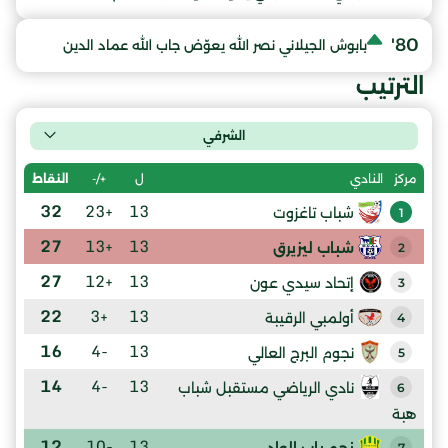
80'
بابوش الجيلاني نصر الله يعوّض جاب الله عماد الدين
الترتيب
الشرفي
ل
+/-
النقاط
مركز
النادي
32
+23
13
شباب تاغزوت
1
27
+13
13
شباب ليزيرق
2
27
+12
13
إتحاد سيدي عون
3
22
+3
13
أولمبي الرقيبة
4
16
-4
13
نجوم البرج العالي
5
14
-4
13
نادي الرياضي مستقبل شباب
6
هبة
12
-10
13
نجم باب الواد
7