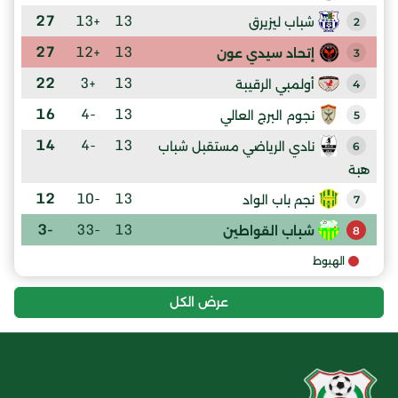
27
+13
13
شباب ليزيرق
2
27
+12
13
إتحاد سيدي عون
3
22
+3
13
أولمبي الرقيبة
4
16
-4
13
نجوم البرج العالي
5
14
-4
13
نادي الرياضي مستقبل شباب
6
هبة
12
-10
13
نجم باب الواد
7
-3
-33
13
شباب القواطين
8
الهبوط
عرض الكل