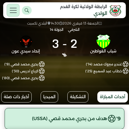
الرابطة الولائية لكرة القدم
الوادي
الجمعة 13 فيفري 2026
14:30
البلدي تكسبت
الشرفي
الجولة 14
3
-
2
شباب القواطين
إتحاد سيدي عون
غندير مبروك محمد (14')
بحري محمد قصي (9')
خطاب عبد السميع (25')
كرباع ادريس (30')
بحري محمد قصي (80')
أحداث المباراة
التشكيلة
الميديا
أخبار ذات صلة
9'
هدف من بحري محمد قصي (USSA)