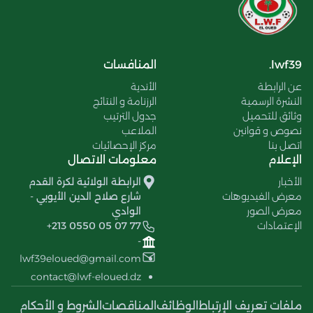
lwf39.
المنافسات
عن الرابطة
الأندية
النشرة الرسمية
الرزنامة و النتائج
وثائق للتحميل
جدول الترتيب
نصوص و قوانين
الملاعب
اتصل بنا
مركز الإحصائيات
الإعلام
معلومات الاتصال
الأخبار
الرابطة الولائية لكرة القدم
معرض الفيديوهات
شارع صلاح الدين الأيوبي -
معرض الصور
الوادي
الإعتمادات
+213 0550 05 07 77
-
lwf39eloued@gmail.com
contact@lwf-eloued.dz
ملفات تعريف الإرتباط
الوظائف
المناقصات
الشروط و الأحكام