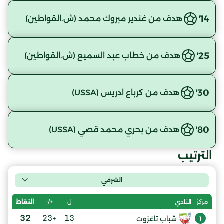
14'
هدف من غندير مبروك محمد (ش.القواطين)
25'
هدف من خطاب عبد السميع (ش.القواطين)
30'
هدف من كرباع ادريس (USSA)
80'
هدف من بحري محمد قصي (USSA)
الترتيب
الشرفي
ل
+/-
النقاط
مركز
النادي
32
+23
13
شباب تاغزوت
1