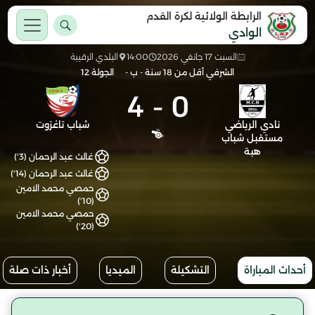
الرابطة الولائية لكرة القدم
الوادي
السبت 17 جانفي 2026
14:00
البلدي الرقيبة
الشرفي أقل من 18 سنة - ب -
الجولة 12
4
-
0
نادي الرياضي
شباب تاغزوت
مستقبل شباب
هبة
غالث عبد الرحمان (3')
غالث عبد الرحمان (14')
حمصي محمد الامين
(10')
حمصي محمد الامين
(20')
أحداث المباراة
التشكيلة
الميديا
أخبار ذات صلة