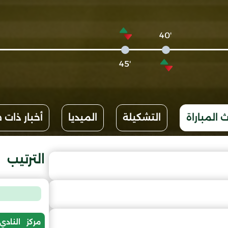
'40
'45
 المباراة
التشكيلة
الميديا
أخبار ذات 
الترتيب
مركز
النادي