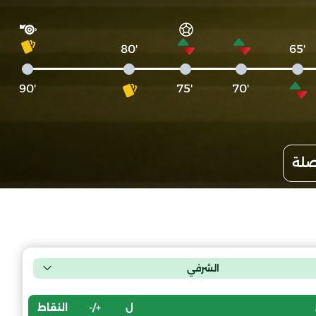
'80
'65
'90
'75
'70
صلة
الشرفي
ل
+/-
النقاط