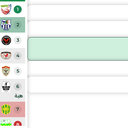
1
2
3
4
5
6
هبة
7
8