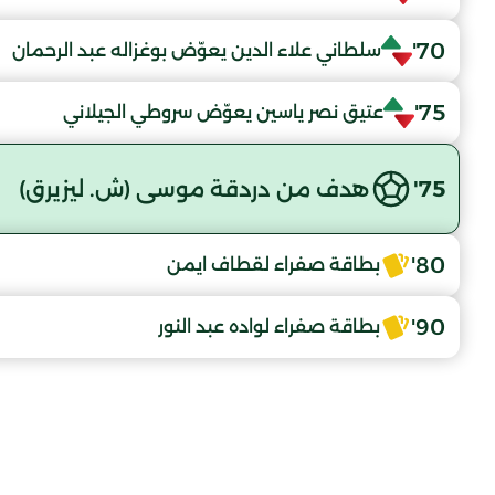
70'
سلطاني علاء الدين يعوّض بوغزاله عبد الرحمان
75'
عتيق نصر ياسين يعوّض سروطي الجيلاني
75'
هدف من دردقة موسى (ش. ليزيرق)
80'
بطاقة صفراء لقطاف ايمن
90'
بطاقة صفراء لواده عبد النور