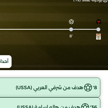
'8
أحداث
8'
هدف من شرفي العربي (USSA)
36'
هدف من هاله اسامة (USSA)