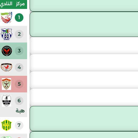
مركز
النادي
1
2
3
4
5
6
هبة
7