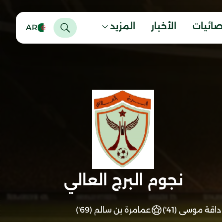
صائيات
الأخبار
المزيد
AR
نجوم البرج العالي
داقة موسى (41')
عمامرة بن سالم (69')