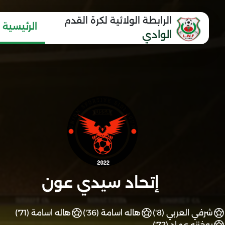
الرابطة الولائية لكرة القدم
الرئيسية
الوادي
إتحاد سيدي عون
شرفي العربي (8')
هاله اسامة (36')
هاله اسامة (71')
بوخزنه عماد (72')