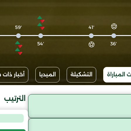
'59
'41
'54
'36
 المباراة
التشكيلة
الميديا
أخبار ذات 
الترتيب