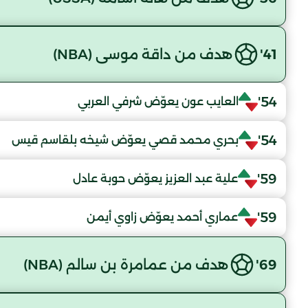
41'
هدف من داقة موسى (NBA)
54'
العايب عون يعوّض شرفي العربي
54'
بحري محمد قصي يعوّض شيخه بلقاسم قيس
59'
علية عبد العزيز يعوّض حوبة عادل
59'
عماري أحمد يعوّض زاوي أيمن
69'
هدف من عمامرة بن سالم (NBA)