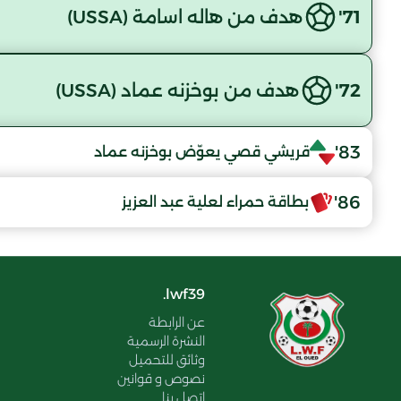
71'
هدف من هاله اسامة (USSA)
72'
هدف من بوخزنه عماد (USSA)
83'
قريشي قصي يعوّض بوخزنه عماد
86'
بطاقة حمراء لعلية عبد العزيز
lwf39.
عن الرابطة
النشرة الرسمية
وثائق للتحميل
نصوص و قوانين
اتصل بنا