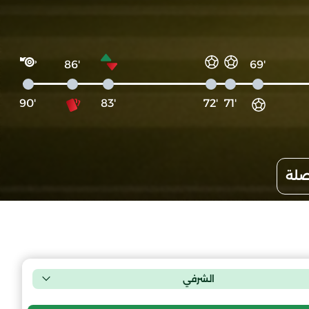
'86
'69
'90
'83
'72
'71
صلة
الشرفي