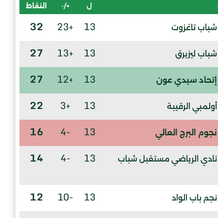
ل
+/-
النقاط
32
+23
13
شباب تاغزوت
27
+13
13
شباب ليزيرق
27
+12
13
إتحاد سيدي عون
22
+3
13
أولمبي الرقيبة
16
-4
13
نجوم البرج العالي
14
-4
13
نادي الرياضي مستقبل شباب
12
-10
13
نجم باب الواد