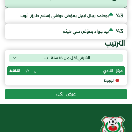
43'
بوحامد ريبال ايهل يعوّض دواشي إسلام طارق أيوب
43'
نيد جواد يعوّض حني هيثم
الترتيب
الشرفي أقل من 16 سنة - ب -
ل
+/-
النقاط
مركز
النادي
الهبوط
عرض الكل