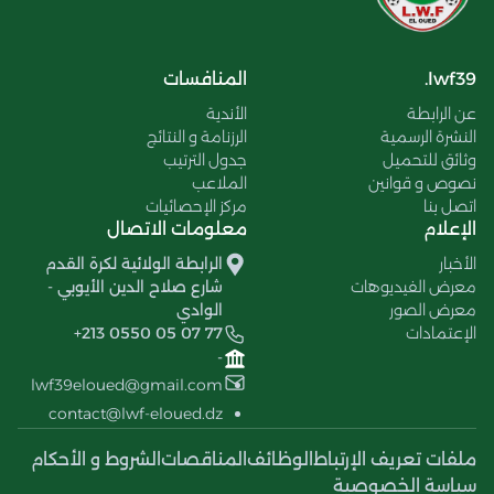
lwf39.
المنافسات
عن الرابطة
الأندية
النشرة الرسمية
الرزنامة و النتائج
وثائق للتحميل
جدول الترتيب
نصوص و قوانين
الملاعب
اتصل بنا
مركز الإحصائيات
الإعلام
معلومات الاتصال
الأخبار
الرابطة الولائية لكرة القدم
معرض الفيديوهات
شارع صلاح الدين الأيوبي -
معرض الصور
الوادي
الإعتمادات
+213 0550 05 07 77
-
lwf39eloued@gmail.com
contact@lwf-eloued.dz
ملفات تعريف الإرتباط
الوظائف
المناقصات
الشروط و الأحكام
سياسة الخصوصية