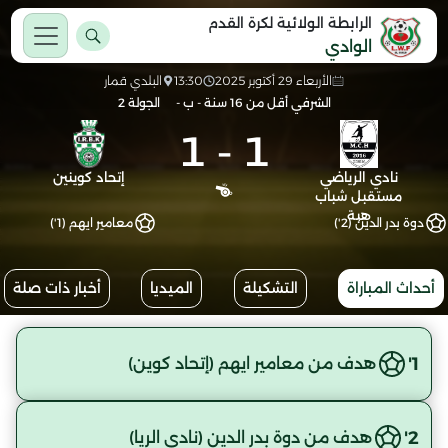
الرابطة الولائية لكرة القدم
الوادي
الأربعاء 29 أكتوبر 2025
13:30
البلدي قمار
الشرفي أقل من 16 سنة - ب -
الجولة 2
1
-
1
نادي الرياضي
إتحاد كوينين
مستقبل شباب
هبة
دوة بدر الدين (2')
معامير ايهم (1')
أحداث المباراة
التشكيلة
الميديا
أخبار ذات صلة
1'
هدف من معامير ايهم (إتحاد كوين)
2'
هدف من دوة بدر الدين (نادي الريا)