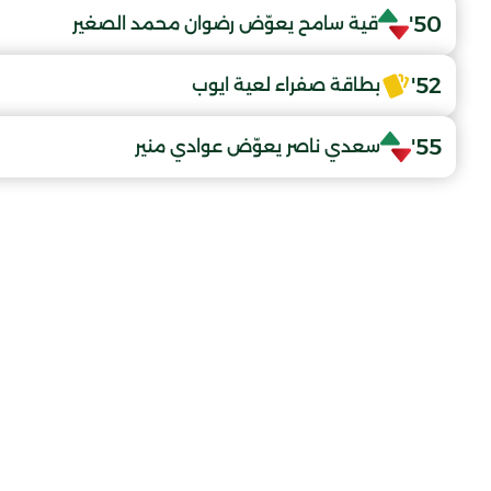
50'
قية سامح يعوّض رضوان محمد الصغير
52'
بطاقة صفراء لعية ايوب
55'
سعدي ناصر يعوّض عوادي منير