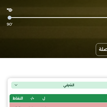
'90
صلة
الشرفي
ل
+/-
النقاط