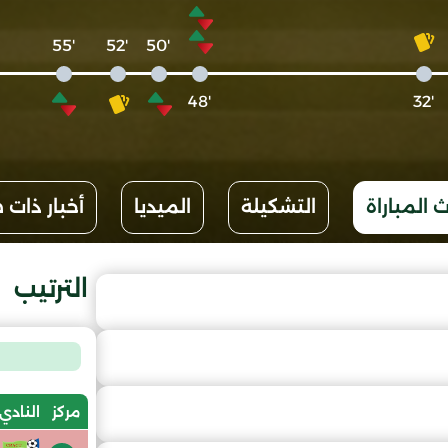
'55
'52
'50
'48
'32
 المباراة
التشكيلة
الميديا
أخبار ذات 
الترتيب
مركز
النادي