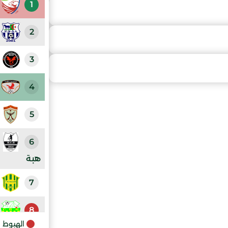
1
2
3
4
5
6
هبة
7
8
الهبوط