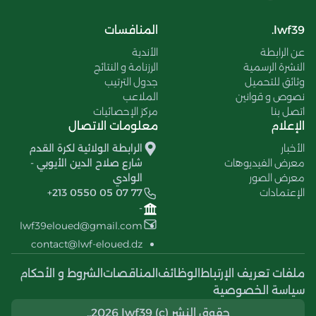
lwf39.
المنافسات
عن الرابطة
الأندية
النشرة الرسمية
الرزنامة و النتائج
وثائق للتحميل
جدول الترتيب
نصوص و قوانين
الملاعب
اتصل بنا
مركز الإحصائيات
الإعلام
معلومات الاتصال
الأخبار
الرابطة الولائية لكرة القدم
معرض الفيديوهات
شارع صلاح الدين الأيوبي -
معرض الصور
الوادي
الإعتمادات
+213 0550 05 07 77
-
lwf39eloued@gmail.com
contact@lwf-eloued.dz
ملفات تعريف الإرتباط
الوظائف
المناقصات
الشروط و الأحكام
سياسة الخصوصية
حقوق النشر (c) 2026 lwf39..