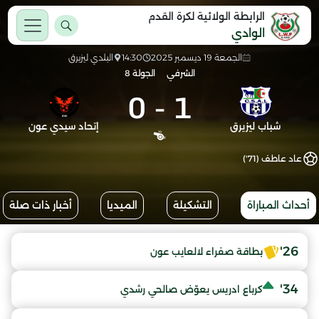
الرابطة الولائية لكرة القدم
الوادي
الجمعة 19 ديسمبر 2025
14:30
البلدي ليزيرق
الشرفي
الجولة 8
0
-
1
شباب ليزيرق
إتحاد سيدي عون
عاد عاطف (71')
أحداث المباراة
التشكيلة
الميديا
أخبار ذات صلة
26'
بطاقة صفراء لالعايب عون
34'
كرباع ادريس يعوّض صالحي رشدي