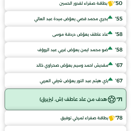
50'
بطاقة صفراء لقدور الحسين
55'
بحري محمد قصي يعوّض ميدة عبد العالي
58'
عاد عاطف يعوّض دردقة موسى
58'
ضو محمد ايمن يعوّض غربي عبد الروؤف
67'
مقديش احمد وسيم يعوّض صحراوي خالد
67'
باي هيثم عبد النور يعوّض شرفي العربي
71'
هدف من عاد عاطف (ش. ليزيرق)
78'
بطاقة صفراء لمرخي توفيق