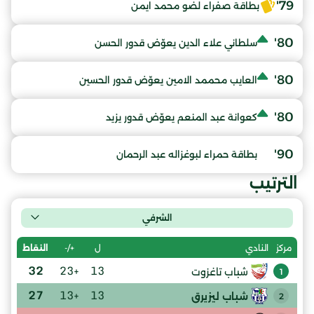
79'
بطاقة صفراء لضو محمد ايمن
80'
سلطاني علاء الدين يعوّض قدور الحسن
80'
العايب محممد الامين يعوّض قدور الحسين
80'
كعوانة عبد المنعم يعوّض قدور يزيد
90'
بطاقة حمراء لبوغزاله عبد الرحمان
الترتيب
الشرفي
ل
+/-
النقاط
مركز
النادي
32
+23
13
شباب تاغزوت
1
27
+13
13
شباب ليزيرق
2